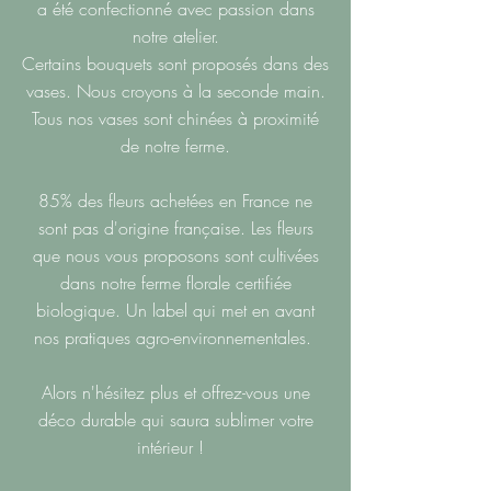
a été confectionné avec passion dans
notre atelier.
Certains bouquets sont proposés dans des
vases. Nous croyons à la seconde main.
Tous nos vases sont chinées à proximité
de notre ferme.
85% des fleurs achetées en France ne
sont pas d'origine française. Les fleurs
que nous vous proposons sont cultivées
dans notre ferme florale certifiée
biologique. Un label qui met en avant
nos pratiques agro-environnementales.
Alors n'hésitez plus et offrez-vous une
déco durable qui saura sublimer votre
intérieur !