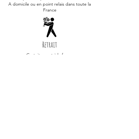
A domicile ou en point relais dans toute la
France
Retrait
Gratuitement à la ferme
(3, Le Quesnoy 80560 Puchevillers)
Question
Contactez-nous par mail
contact@lafermeduptitquesnoy.com