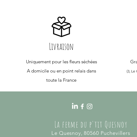
Livraison
Uniquement pour les fleurs séchées
Gra
A domicile ou en point relais dans
(3, Le
toute la France
La ferme du p'tit Quesnoy
Le Quesnoy, 80560 Puchevillers