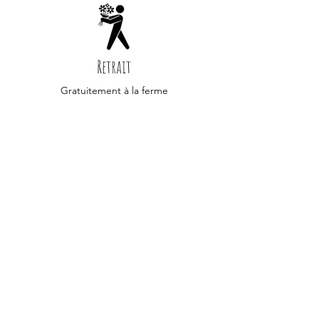
Retrait
Gratuitement à la ferme
(3, Le Quesnoy 80560 Puchevillers)
Question
Contactez-nous par mail
contact@lafermeduptitquesnoy.com
Paiement
100% sécurisé