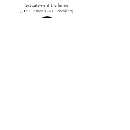
Gratuitement à la ferme
(3, Le Quesnoy 80560 Puchevillers)
Question
Contactez-nous par mail
contact@lafermeduptitquesnoy.com
Paiement
100% sécurisé
CB, Apple Pay, Paypal
La ferme du p'tit Quesnoy