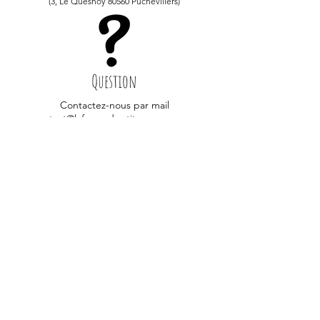
(3, Le Quesnoy 80560 Puchevillers)
Question
Contactez-nous par mail
contact@lafermeduptitquesnoy.com
Paiement
100% sécurisé
CB, Apple Pay, Paypal
La ferme du p'tit Quesnoy
Le Quesnoy, 80560 Puchevillers