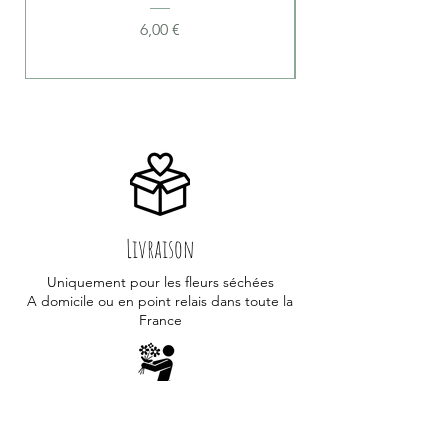
Prix
6,00 €
Livraison
Uniquement pour les fleurs séchées
A domicile ou en point relais dans toute la
France
Retrait