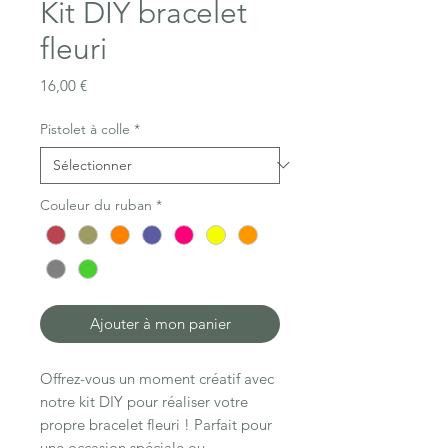
Kit DIY bracelet
fleuri
Prix
16,00 €
Pistolet à colle
*
Couleur du ruban
*
Ajouter à mon panier
Offrez-vous un moment créatif avec
notre kit DIY pour réaliser votre
propre bracelet fleuri ! Parfait pour
une occasion spéciale ou