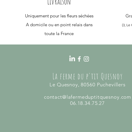
Livraison
Uniquement pour les fleurs séchées
Gra
A domicile ou en point relais dans
(3, Le
toute la France
La ferme du p'tit Quesnoy
Le Quesnoy, 80560 Puchevillers
contact@lafermeduptitquesnoy.com
06.18.34.75.27