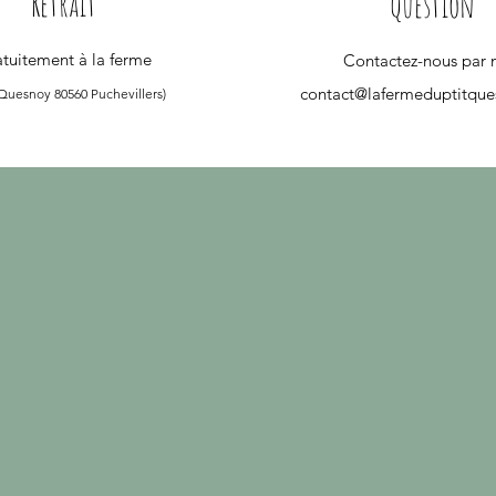
Retrait
Question
tuitement à la ferme
Contactez-nous par 
contact@lafermeduptitqu
 Quesnoy 80560 Puchevillers)